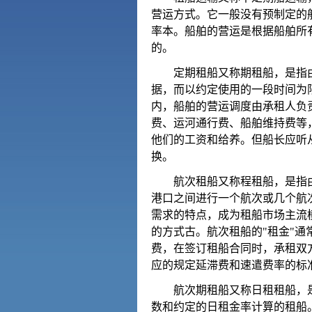
营运方式。它一般没有预制定的
率本。船舶的营运是根据船舶所
的。
定期租船又称期租船，是指由
据，而以约定使用的一段时间为
内，船舶的营运调度由承租人负
费、运河通行费、船舶维持费等
他们的工资和给养。但船长应听
换。
航次租船又称程租船，是指由
港口之间进行一个航次或几个航
需求的特点，成为租船市场主流
的方式古。航次租船的"租金"
费，在签订租船合同时，承租双
应的规定延滞费和速遣费率的标
航次期租船又称日租租船，是
数和约定的日租金率计算的租船