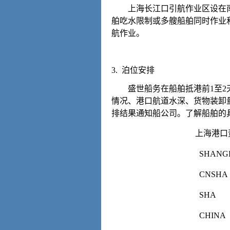
上海长江口引航作业区设在南港
舶吃水限制或多艘船舶同时作业
航作业。
3. 泊位安排
盛世船务在船舶抵港前1至2天
情况、港口航道水深、货物装卸
排结果通知船公司。了解船舶的
上海港口资料 S
SHANG
CNSHA
SHA
CHINA