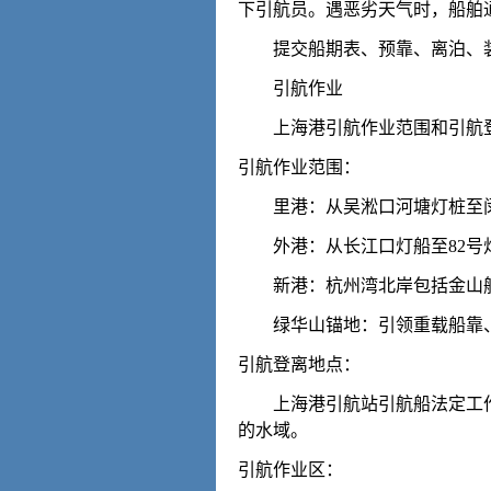
下引航员。遇恶劣天气时，船舶通
提交船期表、预靠、离泊、装
引航作业
上海港引航作业范围和引航
引航作业范围：
里港：从吴淞口河塘灯桩至
外港：从长江口灯船至82号
新港：杭州湾北岸包括金山航
绿华山锚地：引领重载船靠、
引航登离地点：
上海港引航站引航船法定工作点位
的水域。
引航作业区：