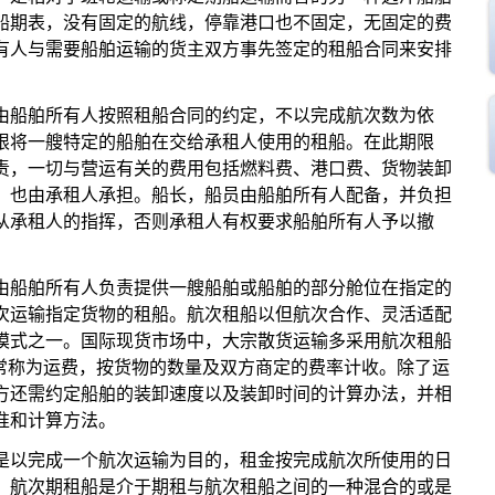
船期表，没有固定的航线，停靠港口也不固定，无固定的费
有人与需要船舶运输的货主双方事先签定的租船合同来安排
船舶所有人按照租船合同的约定，不以完成航次数为依
限将一艘特定的船舶在交给承租人使用的租船。在此期限
责，一切与营运有关的费用包括燃料费、港口费、货物装卸
，也由承租人承担。船长，船员由船舶所有人配备，并负担
从承租人的指挥，否则承租人有权要求船舶所有人予以撤
船舶所有人负责提供一艘船舶或船舶的部分舱位在指定的
次运输指定货物的租船。航次租船以但航次合作、灵活适配
模式之一。国际现货市场中，大宗散货运输多采用航次租船
通常称为运费，按货物的数量及双方商定的费率计收。除了运
方还需约定船舶的装卸速度以及装卸时间的计算办法，并相
准和计算方法。
以完成一个航次运输为目的，租金按完成航次所使用的日
。航次期租船是介于期租与航次租船之间的一种混合的或是