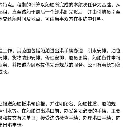
的特点。租期的计算以船舶所完成的本航次任务为基础，从
起租，直至该船于最后一个卸港卸完货后，并由引航员引至
体交还船时间及地点，可由当事双方在租约中订明。
工作，其范围包括船舶进出港手续办理，引水安排，泊位
安排，货物装卸安排，修理安排，船员更换，船舶备件申报
业务，并竭诚为顾客提供完善规范的服务。公司有着长期稳
成长。
报送船舶抵港预确报，并注明船名、船舶性质、船舶规
请引水等。在船舶进出港口前，办妥各项必要的手续，主要
验和提交有关单证；接受边防检查手续；办理港口手续；向
出出港申请。