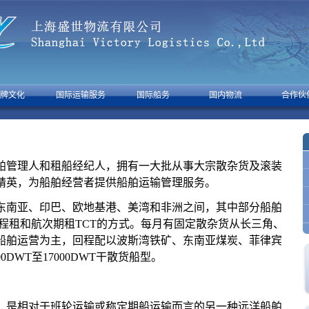
牌文化
国际运输服务
国际船务
国内物流
合作伙
管理人和租船经纪人，拥有一大批从事大宗散杂货及滚装
精英，为船舶经营者提供船舶运输管理服务。
南亚、印巴、欧地基港、美湾和非洲之间，其中部分船舶
程租和航次期租TCT的方式。每月有固定散杂货从长三角、
船舶运营为主，回程配以波斯湾铁矿、东南亚煤炭、菲律宾
DWT至17000DWT干散货船型。
是相对于班轮运输或称定期船运输而言的另一种远洋船舶