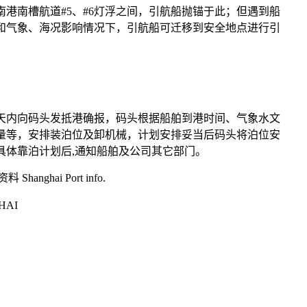
南槽航道#5、#6灯浮之间，引航船抛锚于此；但遇到船
和气象、海况影响情况下，引航船可迁移到安全地点进行引
内向码头发抵港确报，码头根据船舶到港时间、气象水文
量等，安排装泊位及卸机械，计划安排妥当后码头将泊位安
具体靠泊计划后,通知船舶及公司其它部门。
hanghai Port info.
HAI