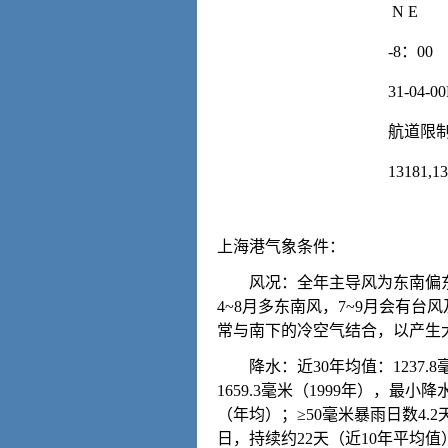
N E
-8：00
31-04-00
航道限制
13181,1
上海港气象条件：
风况：全年主导风为东南偏东风
4~8月多东南风，7~9月会有
常与南下的冷空气结合，以产生大暴
降水：近30年均值：1237.8毫
1659.3毫米（1999年），最小降
（年均）；≥50毫米暴雨日数4.
日，持续约22天（近10年平均值