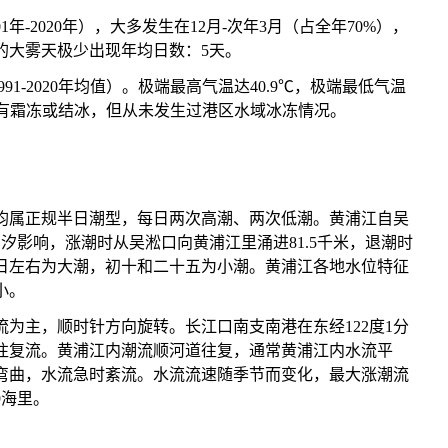
年-2020年），大多发生在12月-次年3月（占全年70%），
散的大雾天极少出现年均日数：5天。
1-2020年均值）。极端最高气温达40.9℃，极端最低气温
虽会有霜冻或结冰，但从未发生过港区水域冰冻情况。
属正规半日潮型，每日两次高潮、两次低潮。黄浦江自吴
潮汐影响，涨潮时从吴淞口向黄浦江里涌进81.5千米，退潮时
日左右为大潮，初十和二十五为小潮。黄浦江各地水位特征
小。
主，顺时针方向旋转。长江口南支南港在东经122度1分
往复流。黄浦江内潮流顺河道往复，通常黄浦江内水流平
弯曲，水流急时紊流。水流流速随季节而变化，最大涨潮流
9海里。