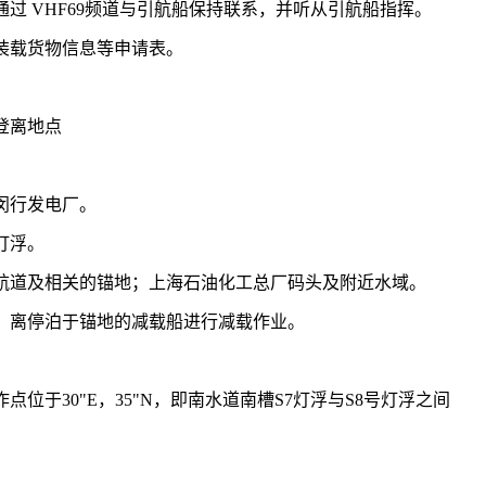
过 VHF69频道与引航船保持联系，并听从引航船指挥。
载货物信息等申请表。
登离地点
闵行发电厂。
灯浮。
道及相关的锚地；上海石油化工总厂码头及附近水域。
离停泊于锚地的减载船进行减载作业。
于30"E，35"N，即南水道南槽S7灯浮与S8号灯浮之间