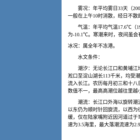
雾况：年平均雾日33天（2001
一般在上午10时消散，经日不
气温：年平均气温17.6℃（199
为-10.1℃。寒潮来时，夜间
冰况：属全年不冻港。
水文条件：
潮汐：无论长江口和黄埔江均
淞口至淀山湖长113千米，均受
流入长江。农历每月初三和十八
数值不一，最高高潮位越往里越
潮流：长江口外海以旋转潮流为
以东仍为顺时针回旋流，以西为
缓，仅在陆家嘴附近因河道过于
速为3.5海里，最大落潮流速为2.