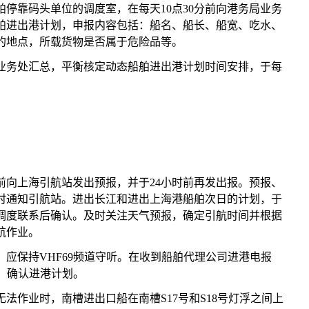
靠码头单位的调度室，在每天10点30分前向港务局业务
船舶进出港计划，申报内容包括：船名、船长、船宽、吃水、
的地点，所载货物是否属于危险品等。
务处汇总，平衡核定动态船舶进出港计划时间安排，于每
向上海引航站发出预报，并于24小时前再发出报。预报、
时通知引航站。进出长江和进出上海港船舶次日的计划，于
调度联系后确认。及时关注天气预报，确定引航时间并根据
航作业。
保持VHF69频道守听。在收到船舶代理公司进港电报
系，确认进港计划。
作业时，南槽进出口船在南槽S17号和S18号灯浮之间上